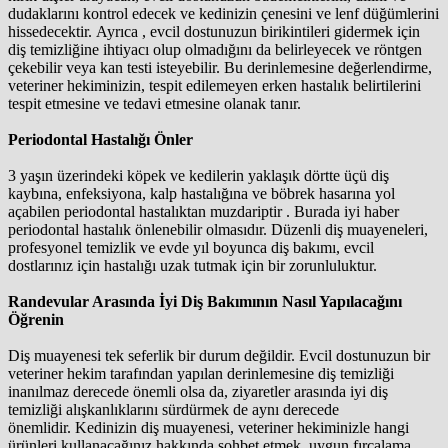
dudaklarını kontrol edecek ve kedinizin çenesini ve lenf düğümlerini
hissedecektir. Ayrıca , evcil dostunuzun birikintileri gidermek için
diş temizliğine ihtiyacı olup olmadığını da belirleyecek ve röntgen
çekebilir veya kan testi isteyebilir. Bu derinlemesine değerlendirme,
veteriner hekiminizin, tespit edilemeyen erken hastalık belirtilerini
tespit etmesine ve tedavi etmesine olanak tanır.
Periodontal Hastalığı Önler
3 yaşın üzerindeki köpek ve kedilerin yaklaşık dörtte üçü diş
kaybına, enfeksiyona, kalp hastalığına ve böbrek hasarına yol
açabilen periodontal hastalıktan muzdariptir . Burada iyi haber
periodontal hastalık önlenebilir olmasıdır. Düzenli diş muayeneleri,
profesyonel temizlik ve evde yıl boyunca diş bakımı, evcil
dostlarınız için hastalığı uzak tutmak için bir zorunluluktur.
Randevular Arasında İyi Diş Bakımının Nasıl Yapılacağını
Öğrenin
Diş muayenesi tek seferlik bir durum değildir. Evcil dostunuzun bir
veteriner hekim tarafından yapılan derinlemesine diş temizliği
inanılmaz derecede önemli olsa da, ziyaretler arasında iyi diş
temizliği alışkanlıklarını sürdürmek de aynı derecede
önemlidir. Kedinizin diş muayenesi, veteriner hekiminizle hangi
ürünleri kullanacağınız hakkında sohbet etmek, uygun fırçalama