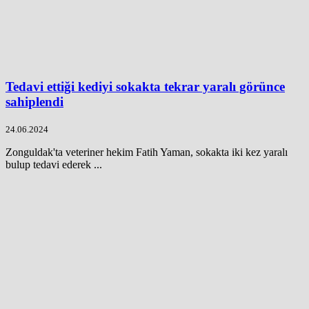
Tedavi ettiği kediyi sokakta tekrar yaralı görünce
sahiplendi
24.06.2024
Zonguldak'ta veteriner hekim Fatih Yaman, sokakta iki kez yaralı
bulup tedavi ederek ...