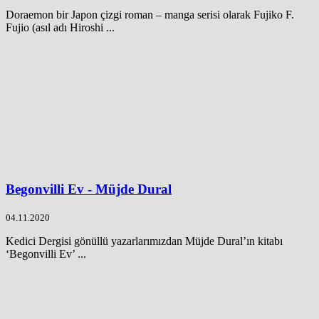
Doraemon bir Japon çizgi roman – manga serisi olarak Fujiko F.
Fujio (asıl adı Hiroshi ...
Begonvilli Ev - Müjde Dural
04.11.2020
Kedici Dergisi gönüllü yazarlarımızdan Müjde Dural’ın kitabı
‘Begonvilli Ev’ ...