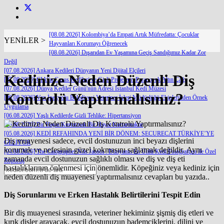
[08.08.2026] Kolombiya’da Empati Artık Müfredatta: Çocuklar
YENİLER >
Hayvanları Korumayı Öğrenecek
[08.08.2026] Dışarıdan Ev Yaşamına Geçiş Sandığımız Kadar Zor
Değil
[07.08.2026] Ankara Kedileri Dünyanın Yeni Dijital Elçileri
Kedinize Neden Düzenli Diş
[07.08.2026] CIA’in Casus Kedileri ve Gizli Projelerin Paranoyak Altın Çağı
[07.08.2026] Dünya Kediler Günü'nün Adresi İstanbul Kedi Müzesi
Kontrolü Yaptırmalısınız?
[06.08.2026] Van İpekyolu Belediyesi Veteriner İşleri Müdürlüğü Ekiplerinden Örnek
Uygulama
[06.08.2026] Yaşlı Kedilerde Gizli Tehlike: Hipertansiyon
[05.08.2026] Bir Hayat Kurtarmak Bir Hayat Kurtarmaktır
[05.08.2026] KEDİ REFAHINDA YENİ BİR DÖNEM: SECURECAT TÜRKİYE’YE
Diş muayenesi sadece, evcil dostunuzun inci beyazı dişlerini
GELİYOR
korumak ve nefesinin güzel kokmasını sağlamak değildir. Aynı
[04.08.2026] The Catographer Nils Jacobi : Dünyanın En Ünlü Kedi Fotoğrafçısı ile Özel
zamanda evcil dostunuzun sağlıklı olması ve diş ve diş eti
Röportaj
hastalıklarının önlenmesi için önemlidir. Köpeğiniz veya kediniz için
neden düzenli diş muayenesi yaptırmalısınız cevapları bu yazıda..
Diş Sorunlarını ve Erken Hastalık Belirtilerini Tespit Edin
Bir diş muayenesi sırasında, veteriner hekiminiz şişmiş diş etleri ve
kırık dişler arayacak, evcil dostunuzun bademciklerini, dilini ve