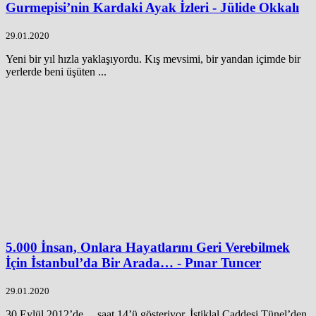
Gurmepisi’nin Kardaki Ayak İzleri - Jülide Okkalı
29.01.2020
Yeni bir yıl hızla yaklaşıyordu. Kış mevsimi, bir yandan içimde bir
yerlerde beni üşüten ...
5.000 İnsan, Onlara Hayatlarını Geri Verebilmek
İçin İstanbul’da Bir Arada… - Pınar Tuncer
29.01.2020
30 Eylül 2012’de… saat 14’ü gösteriyor. İstiklal Caddesi Tünel’den