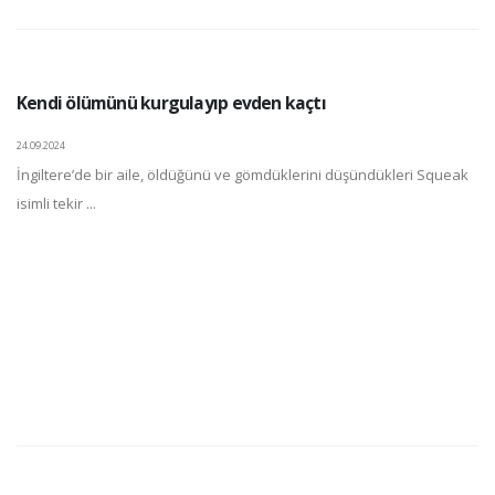
Kendi ölümünü kurgulayıp evden kaçtı
24.09.2024
İngiltere’de bir aile, öldüğünü ve gömdüklerini düşündükleri Squeak
isimli tekir ...