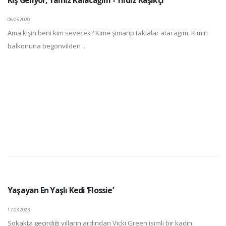
06.05.2020
Ama kışın beni kim sevecek? Kime şımarıp taklalar atacağım. Kimin
balkonuna begonvilden ...
Yaşayan En Yaşlı Kedi ‘Flossie’
17.03.2023
Sokakta geçirdiği yılların ardından Vicki Green isimli bir kadın