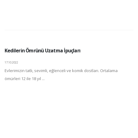
Kedilerin Ömrünü Uzatma İpuçları
17.10.2022
Evlerimizin tatlı, sevimli, eğlenceli ve komik dostları. Ortalama
ömürleri 12 ile 18 yıl ...