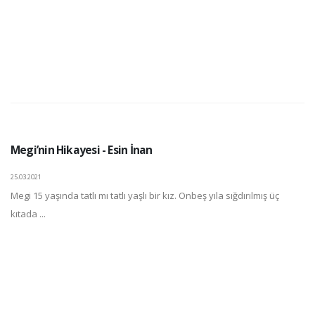
Megi’nin Hikayesi - Esin İnan
25.03.2021
Megi 15 yaşında tatlı mı tatlı yaşlı bir kız. Onbeş yıla sığdırılmış üç
kıtada ...