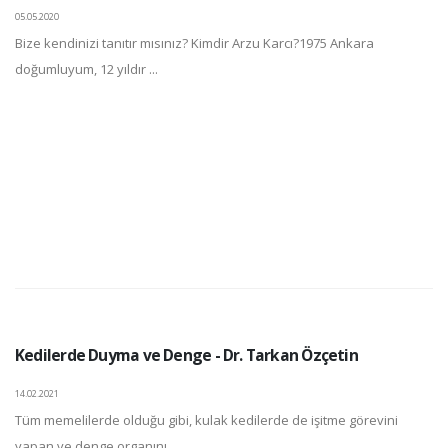
05.05.2020
Bize kendinizi tanıtır mısınız? Kimdir Arzu Karcı?1975 Ankara
doğumluyum, 12 yıldır ...
Kedilerde Duyma ve Denge - Dr. Tarkan Özçetin
14.02.2021
Tüm memelilerde olduğu gibi, kulak kedilerde de işitme görevini
yapan ve denge organını ...