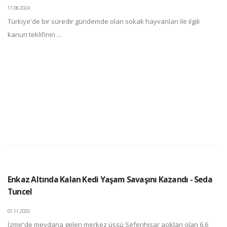
11.08.2024
Türkiye'de bir süredir gündemde olan sokak hayvanları ile ilgili
kanun teklifinin ...
Enkaz Altında Kalan Kedi Yaşam Savaşını Kazandı - Seda
Tuncel
01.11.2020
İzmir'de meydana gelen merkez üssü Seferihisar açıkları olan 6.6