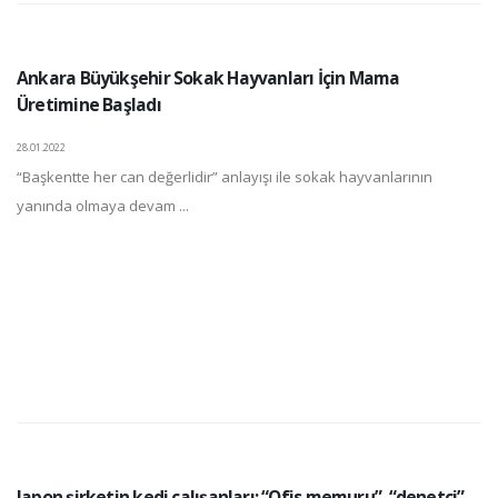
Ankara Büyükşehir Sokak Hayvanları İçin Mama
Üretimine Başladı
28.01.2022
“Başkentte her can değerlidir” anlayışı ile sokak hayvanlarının
yanında olmaya devam ...
Japon şirketin kedi çalışanları: “Ofis memuru”, “denetçi”