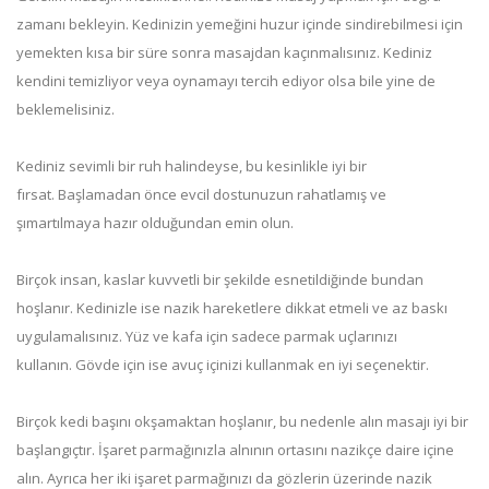
zamanı bekleyin. Kedinizin yemeğini huzur içinde sindirebilmesi için
yemekten kısa bir süre sonra masajdan kaçınmalısınız. Kediniz
kendini temizliyor veya oynamayı tercih ediyor olsa bile yine de
beklemelisiniz.
Kediniz sevimli bir ruh halindeyse, bu kesinlikle iyi bir
fırsat. Başlamadan önce evcil dostunuzun rahatlamış ve
şımartılmaya hazır olduğundan emin olun.
Birçok insan, kaslar kuvvetli bir şekilde esnetildiğinde bundan
hoşlanır. Kedinizle ise nazik hareketlere dikkat etmeli ve az baskı
uygulamalısınız. Yüz ve kafa için sadece parmak uçlarınızı
kullanın. Gövde için ise avuç içinizi kullanmak en iyi seçenektir.
Birçok kedi başını okşamaktan hoşlanır, bu nedenle alın masajı iyi bir
başlangıçtır. İşaret parmağınızla alnının ortasını nazikçe daire içine
alın. Ayrıca her iki işaret parmağınızı da gözlerin üzerinde nazik