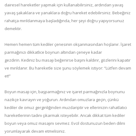
dairesel hareketler yapmak için kullanabilirsiniz, ardından yavaş
yavaş şakaklara ve yanaklara doğru hareket edebilirsiniz. Bebeğiniz
rahatça mırıldanmaya başladığında, her şeyi doğru yapıyorsunuz
demektir.
Hemen hemen tüm kediler çenesinin okşanmasından hoşlanır. İşaret
parmağınızı dikkatlice boynun altından çeneye kadar
gezdirin. Kediniz bu masajı beğenirse başını kaldırır, gözlerini kapatır
ve mırıldanır. Bu hareketle size şunu söylemek istiyor: “Lütfen devam
et!”
Boyun masajı için, başparmağınız ve işaret parmağınızla boynunu
nazikçe kavrayın ve yoğurun. Ardından omuzlara geçin, çünkü
kediler de omuz gerginliğinden muzdariptir ve ellerinizin rahatlatıcı
hareketlerinin tadını çıkarmak isteyebilir. Ancak dikkat tüm kediler
boyun veya omuz masajını sevmez. Evcil dostunuzun beden dilini
yorumlayarak devam etmelisiniz.