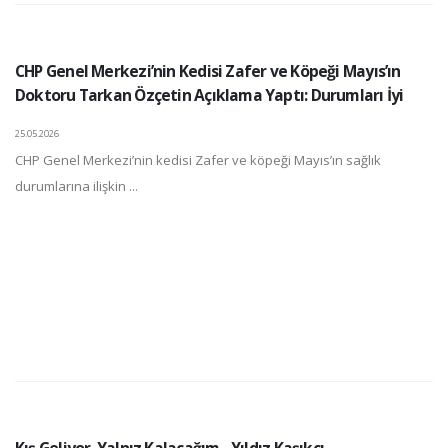
CHP Genel Merkezi’nin Kedisi Zafer ve Köpeği Mayıs’ın
Doktoru Tarkan Özçetin Açıklama Yaptı: Durumları İyi
25.05.2026
CHP Genel Merkezi’nin kedisi Zafer ve köpeği Mayıs’ın sağlık
durumlarına ilişkin ...
Kış Geliyor, Yalnız Kalacağım - Yıldız Kaşıkçı