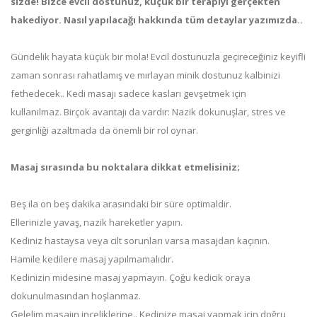
sizde! Bizce evcil dostunuz, küçük bir terapiyi gerçekten
hakediyor. Nasıl yapılacağı hakkında tüm detaylar yazımızda..
Gündelik hayata küçük bir mola! Evcil dostunuzla geçireceğiniz keyifli
zaman sonrası rahatlamış ve mırlayan minik dostunuz kalbinizi
fethedecek.. Kedi masajı sadece kasları gevşetmek için
kullanılmaz. Birçok avantajı da vardır: Nazik dokunuşlar, stres ve
gerginliği azaltmada da önemli bir rol oynar.
Masaj sırasında bu noktalara dikkat etmelisiniz;
Beş ila on beş dakika arasındaki bir süre optimaldir.
Ellerinizle yavaş, nazik hareketler yapın.
Kediniz hastaysa veya cilt sorunları varsa masajdan kaçının.
Hamile kedilere masaj yapılmamalıdır.
Kedinizin midesine masaj yapmayın. Çoğu kedicik oraya
dokunulmasından hoşlanmaz.
Gelelim masajın inceliklerine.. Kedinize masaj yapmak için doğru