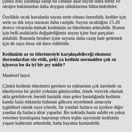
çünkü zeki yaratılışa sahip bu canlılar akar suyun daha temiz ve
oksijen bakımından daha doygun olduklarının bilincindedirler.
Özellikle sıcak havalarda suyun serin olması önemlidir, kediler için
serin su ılık suya nazaran daha caziptir. Suyun sıcaklığını 15-20
derece civarında tutmak kedimizin su tüketimini arttırabilir. Bunun
için belli aralıklarla değiştirdiğimiz suyun içine buz parçaları
atılabilir. Bununla beraber içme suyunu daha cazip hale getirmek
için de suya biraz süt ilave edilebilir.
Kedimizin az su tüketmesiyle karşılaşabileceği olumsuz
durumlardan söz ettik, peki ya kediniz normalden çok su
içiyorsa bu da iyi bir şey midir?
Maalesef hayır.
Çünkü kedimiz tüketmesi gereken su miktarının çok üzerinde su
tüketiyorsa bir şeyler yolunda gitmiyordur, örnek verecek olursak
akla gelebilecek önemli hastalık olan şeker hastalığında kedimiz
kanda fazla miktarda bulunan glikozu seyreltmek amacıyla
içgüdüsel olarak suya yönelir, bir yandan fazlaca su içerken diğer
yandan da fazlaca idrar yaparlar. Bu noktada hasta sahibi en yakın
veteriner kuruluşuna başvurup erken teşhis sayesinde kedisinin
yaşam kalitesini arttırabilir, hatta hayatını kurtarabilir.