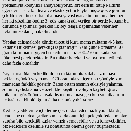
yordamıyla kolaylıkla anlayabiliyoruz, sırt derisini tutup kaldırın
eğer deri susuz kaldıysa ve elastikiyetini kaybetmişse gözle görülür
şekilde derinin eski halini alması yavaşlayacaktır, bununla beraber
her iki gözünün önüne 3. göz kapağı adı verilen bir perde kapanır bu
durumda yapılması gereken ilk şey telaşa kapılmadan veteriner
hekiminize danışmak olmalıdır.
Yapılan çalışmalarda günde tükettiği kuru mama miktarın 4-5 katı
kadar su tüketmesi gerektiği saptanmıştır. Yani günde ortalama 50
gram kuru mama yiyen bir kedinin en az 200-250 ml kadar su
tüketmesi gerekmektedir. Bu miktar hareketli ve oyuncu kedilerde
daha fazla olmalıdır.
Yaş mama tüketen kedilerde bu miktarın biraz daha az olması
beklenir çünkü yaş mama %70 oranında su içerir bu yönüyle kuru
mamadan farklılık gösterir. Zaten ortam ısısının etkisiyle yalanma,
solunum, dışkılama ve özellikle boşaltım yoluyla kaybettiği sıvı
miktarını göz önüne alırsak dışarıdan alması gereken su miktarının
ne kadar ciddi olduğunu daha net anlayabiliyoruz.
Kediler yediklerine içtiklerine çok dikkat eden nazlı yaratıklardır,
kendisine en ideal şartlar sunulsa da onun için pek çok fedakarlıklar
yapılsa bile gerektiği kadar yemek yemeyebilir ve su içmeyebilirler,
biz kedicilere özellikle su konusunda önemli görev düşmektedir,