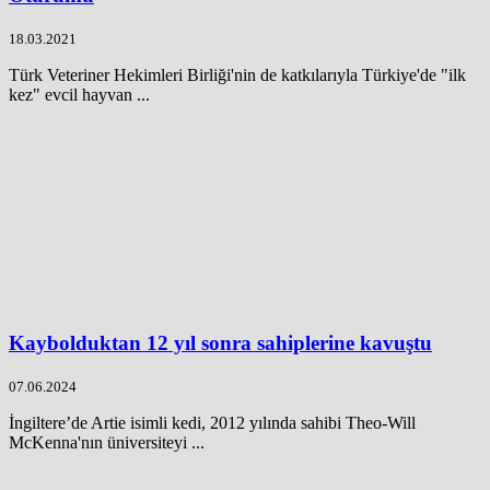
18.03.2021
Türk Veteriner Hekimleri Birliği'nin de katkılarıyla Türkiye'de "ilk
kez" evcil hayvan ...
Kaybolduktan 12 yıl sonra sahiplerine kavuştu
07.06.2024
İngiltere’de Artie isimli kedi, 2012 yılında sahibi Theo-Will
McKenna'nın üniversiteyi ...