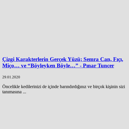
Çizgi Karakterlerin Gerçek Yüzü; Semra Can, Fıçı,
Miço… ve “Böyleyken Böyle…” - Pınar Tuncer
29.01.2020
Öncelikle kedilerinizi de içinde barındırdığınız ve birçok kişinin sizi
tanımasına ...