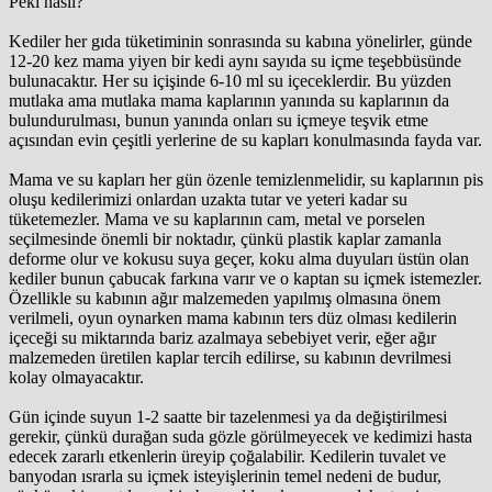
Peki nasıl?
Kediler her gıda tüketiminin sonrasında su kabına yönelirler, günde
12-20 kez mama yiyen bir kedi aynı sayıda su içme teşebbüsünde
bulunacaktır. Her su içişinde 6-10 ml su içeceklerdir. Bu yüzden
mutlaka ama mutlaka mama kaplarının yanında su kaplarının da
bulundurulması, bunun yanında onları su içmeye teşvik etme
açısından evin çeşitli yerlerine de su kapları konulmasında fayda var.
Mama ve su kapları her gün özenle temizlenmelidir, su kaplarının pis
oluşu kedilerimizi onlardan uzakta tutar ve yeteri kadar su
tüketemezler. Mama ve su kaplarının cam, metal ve porselen
seçilmesinde önemli bir noktadır, çünkü plastik kaplar zamanla
deforme olur ve kokusu suya geçer, koku alma duyuları üstün olan
kediler bunun çabucak farkına varır ve o kaptan su içmek istemezler.
Özellikle su kabının ağır malzemeden yapılmış olmasına önem
verilmeli, oyun oynarken mama kabının ters düz olması kedilerin
içeceği su miktarında bariz azalmaya sebebiyet verir, eğer ağır
malzemeden üretilen kaplar tercih edilirse, su kabının devrilmesi
kolay olmayacaktır.
Gün içinde suyun 1-2 saatte bir tazelenmesi ya da değiştirilmesi
gerekir, çünkü durağan suda gözle görülmeyecek ve kedimizi hasta
edecek zararlı etkenlerin üreyip çoğalabilir. Kedilerin tuvalet ve
banyodan ısrarla su içmek isteyişlerinin temel nedeni de budur,