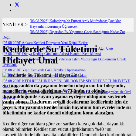
[08.08.2026] Kolombiya’da Empati Artık Müfredatta: Çocuklar
YENİLER >
Hayvanları Korumayı Öğrenecek
[08.08.2026] Dışarıdan Ev Yaşamına Geçiş Sandığımız Kadar Zor
Değil
[07.08.2026] Ankara Kedileri Dünyanın Yeni Dijital Elçileri
Kedilerde Su Tüketimi -
[07.08.2026] CIA’in Casus Kedileri ve Gizli Projelerin Paranoyak Altın Çağı
[07.08.2026] Dünya Kediler Günü'nün Adresi İstanbul Kedi Müzesi
Hidayet Ünal
[06.08.2026] Van İpekyolu Belediyesi Veteriner İşleri Müdürlüğü Ekiplerinden Örnek
Uygulama
[06.08.2026] Yaşlı Kedilerde Gizli Tehlike: Hipertansiyon
[05.08.2026] Bir Hayat Kurtarmak Bir Hayat Kurtarmaktır
[05.08.2026] KEDİ REFAHINDA YENİ BİR DÖNEM: SECURECAT TÜRKİYE’YE
Su tüm canlılarda yaşamın temelini oluşturan bir bileşendir,
GELİYOR
memelilerin vücut ağırlığının %73'ünün su olduğu
[04.08.2026] The Catographer Nils Jacobi : Dünyanın En Ünlü Kedi Fotoğrafçısı ile Özel
düşünüldüğünde suyun yaşama eş değer olduğunu söylemek
Röportaj
yanlış olmaz. Bu durum sevgili dostlarımız kedilerimiz için de
geçerli. Bu yazımda kedilerimizin hayatının tüm evrelerinde su
tüketiminin ne kadar önemli olduğunu konu alacağım.
Kediler diğer canlılara göre zor şartlara karşı çok daha dayanıklı
olarak bilinirler. Kediler tüm vücut ağırlıklarının %40 ‘ını
kaybettiklerinde bile hayatta kalabilirler. Depoladıkları karbonhidrat