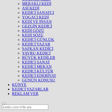
MERAKLI KEDİ
ASİ KEDİ
KEDİCİ SANATÇI
YOGACI KEDİ
KEDİ VE İNSAN
GEZGİN KEDİCİ
KEDİ GÖZÜ
KEDİ SÖZÜ
KEDİCİ GÜNLÜK
KEDİCİ YAZAR
SAFKAN KEDİCİ
YAVRU KEDİCİ
BÜYÜK KEDİLER
KEDİCİ SANAT
KEDİCİ MEKAN
KEDİCİ KÜLTÜR
KEDİCİ EDEBİYAT
GÜNÜN KONUSU
KÜNYE
KEDİCİ YAZARLAR
REKLAM VER