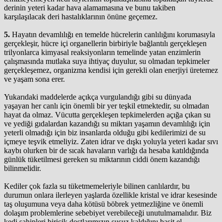
derinin yeteri kadar hava alamamasına ve bunu takiben
karşılaşılacak deri hastalıklarının önüne geçemez.
5.
Hayatın devamlılığı en temelde hücrelerin canlılığını korumasıyla
gerçekleşir, hücre içi organellerin birbiriyle bağlantılı gerçekleşen
trilyonlarca kimyasal reaksiyonların temelinde yatan enzimlerin
çalışmasında mutlaka suya ihtiyaç duyulur, su olmadan tepkimeler
gerçekleşemez, organizma kendisi için gerekli olan enerjiyi üretemez
ve yaşam sona erer.
Yukarıdaki maddelerde açıkça vurgulandığı gibi su dünyada
yaşayan her canlı için önemli bir yer teşkil etmektedir, su olmadan
hayat da olmaz. Vücutta gerçekleşen tepkimelerden açığa çıkan su
ve yediği gıdalardan kazandığı su miktarı yaşamın devamlılığı için
yeterli olmadığı için biz insanlarda olduğu gibi kedilerimizi de su
içmeye teşvik etmeliyiz. Zaten idrar ve dışkı yoluyla yeteri kadar sıvı
kaybı olurken bir de sıcak havaların varlığı da hesaba katıldığında
günlük tüketilmesi gereken su miktarının ciddi önem kazandığı
bilinmelidir.
Kediler çok fazla su tüketmemeleriyle bilinen canlılardır, bu
durumun onlara ilerleyen yaşlarda özellikle kristal ve idrar kesesinde
taş oluşumuna veya daha kötüsü böbrek yetmezliğine ve önemli
dolaşım problemlerine sebebiyet verebileceği unutulmamalıdır. Biz
kedi sahipleri biricik dostlarımızın susuz kaldığını basit el