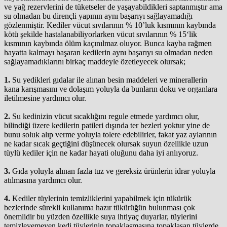
ve yağ rezervlerini de tüketseler de yaşayabildikleri saptanmıştır ama
su olmadan bu dirençli yapının aynı başarıyı sağlayamadığı
gözlenmiştir. Kediler vücut sıvılarının % 10’luk kısmının kaybında
kötü şekilde hastalanabiliyorlarken vücut sıvılarının % 15‘lik
kısmının kaybında ölüm kaçınılmaz oluyor. Bunca kayba rağmen
hayatta kalmayı başaran kedilerin aynı başarıyı su olmadan neden
sağlayamadıklarını birkaç maddeyle özetleyecek olursak;
1.
Su yedikleri gıdalar ile alınan besin maddeleri ve minerallerin
kana karışmasını ve dolaşım yoluyla da bunların doku ve organlara
iletilmesine yardımcı olur.
2.
Su kedinizin vücut sıcaklığını regule etmede yardımcı olur,
bilindiği üzere kedilerin patileri dışında ter bezleri yoktur yine de
bunu soluk alıp verme yoluyla tolere edebilirler, fakat yaz aylarının
ne kadar sıcak geçtiğini düşünecek olursak suyun özellikle uzun
tüylü kediler için ne kadar hayati oluğunu daha iyi anlıyoruz.
3.
Gıda yoluyla alınan fazla tuz ve gereksiz ürünlerin idrar yoluyla
atılmasına yardımcı olur.
4.
Kediler tüylerinin temizliklerini yapabilmek için tükürük
bezlerinde sürekli kullanıma hazır tükürüğün bulunması çok
önemlidir bu yüzden özellikle suya ihtiyaç duyarlar, tüylerini
temizleyemeyen kedi tüylerinin topaklaşmasına topaklaşan tüylerde