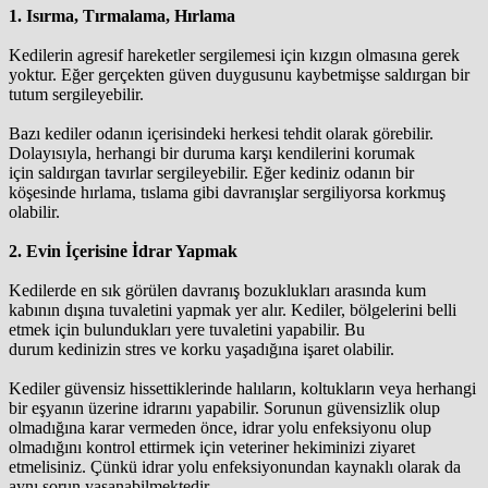
1. Isırma, Tırmalama, Hırlama
Kedilerin agresif hareketler sergilemesi için kızgın olmasına gerek
yoktur. Eğer gerçekten güven duygusunu kaybetmişse saldırgan bir
tutum sergileyebilir.
Bazı kediler odanın içerisindeki herkesi tehdit olarak görebilir.
Dolayısıyla, herhangi bir duruma karşı kendilerini korumak
için saldırgan tavırlar sergileyebilir. Eğer kediniz odanın bir
köşesinde hırlama, tıslama gibi davranışlar sergiliyorsa korkmuş
olabilir.
2. Evin İçerisine İdrar Yapmak
Kedilerde en sık görülen davranış bozuklukları arasında kum
kabının dışına tuvaletini yapmak yer alır. Kediler, bölgelerini belli
etmek için bulundukları yere tuvaletini yapabilir. Bu
durum kedinizin stres ve korku yaşadığına işaret olabilir.
Kediler güvensiz hissettiklerinde halıların, koltukların veya herhangi
bir eşyanın üzerine idrarını yapabilir. Sorunun güvensizlik olup
olmadığına karar vermeden önce, idrar yolu enfeksiyonu olup
olmadığını kontrol ettirmek için veteriner hekiminizi ziyaret
etmelisiniz. Çünkü idrar yolu enfeksiyonundan kaynaklı olarak da
aynı sorun yaşanabilmektedir.