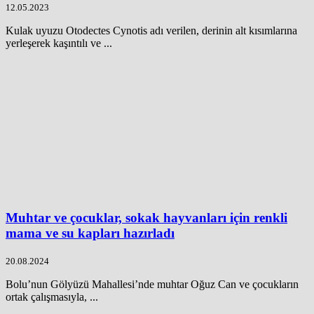
12.05.2023
Kulak uyuzu Otodectes Cynotis adı verilen, derinin alt kısımlarına
yerleşerek kaşıntılı ve ...
Muhtar ve çocuklar, sokak hayvanları için renkli
mama ve su kapları hazırladı
20.08.2024
Bolu’nun Gölyüzü Mahallesi’nde muhtar Oğuz Can ve çocukların
ortak çalışmasıyla, ...