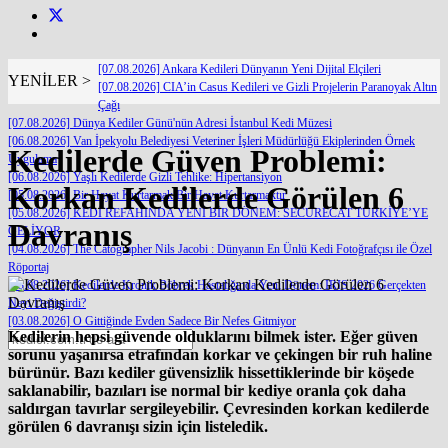
[07.08.2026] Ankara Kedileri Dünyanın Yeni Dijital Elçileri
YENİLER >
[07.08.2026] CIA’in Casus Kedileri ve Gizli Projelerin Paranoyak Altın
Çağı
[07.08.2026] Dünya Kediler Günü'nün Adresi İstanbul Kedi Müzesi
[06.08.2026] Van İpekyolu Belediyesi Veteriner İşleri Müdürlüğü Ekiplerinden Örnek
Kedilerde Güven Problemi:
Uygulama
[06.08.2026] Yaşlı Kedilerde Gizli Tehlike: Hipertansiyon
Korkan Kedilerde Görülen 6
[05.08.2026] Bir Hayat Kurtarmak Bir Hayat Kurtarmaktır
[05.08.2026] KEDİ REFAHINDA YENİ BİR DÖNEM: SECURECAT TÜRKİYE’YE
Davranış
GELİYOR
[04.08.2026] The Catographer Nils Jacobi : Dünyanın En Ünlü Kedi Fotoğrafçısı ile Özel
Röportaj
[03.08.2026] Kedilerde Kronik Böbrek Hastalığında Yeni Dönem: IRIS 2026 Gerçekten
Neyi Değiştirdi?
[03.08.2026] O Gittiğinde Evden Sadece Bir Nefes Gitmiyor
Kedilerin hepsi güvende olduklarını bilmek ister. Eğer güven
sorunu yaşanırsa etrafından korkar ve çekingen bir ruh haline
bürünür. Bazı kediler güvensizlik hissettiklerinde bir köşede
saklanabilir, bazıları ise normal bir kediye oranla çok daha
saldırgan tavırlar sergileyebilir. Çevresinden korkan kedilerde
görülen 6 davranışı sizin için listeledik.