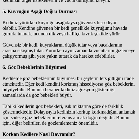
kedinizin diğer hareketlerini ve vücut duruşunu izleyin.
5. Kuyruğun Aşağı Doğru Durması
Kediniz yürürken kuyruğu aşağıdaysa güvensiz hissediyor
olabilir. Kendine güvenen bir kedi genellikle kuyruğunu havada
gururla tutarak, ucunda dik veya hafifçe kıvrık şekilde yürür.
Güvensiz bir kedi, kuyruklarını düşük tutar veya bacaklarının
arasına sıkışmış tutar. Yürürken aynı zamanda vücutlarını gizlemeye
çalışıyormuş gibi yere yakın tutarak da hareket edebilirler.
6. Göz Bebeklerinin Büyümesi
Kedilerde göz bebeklerinin büyümesi bir şeylerin ters gittiğini ifade
etmektedir. Eğer kedi kendini korkmuş hissediyorsa göz bebeklerini
büyüyebilir. Bununla beraber kediniz agresyon gösterdiği
zamanlarda da göz bebekleri büyür.
Tabi ki kedilerin göz bebekleri, ışık miktarına göre de farklılık
göstermektedir. Dolayısıyla kedinizin korkup korkmadığını anlamak
için sadece göz bebeklerini referans almak doğru değildir. Bunun
için, diğer belirtileri de gözlemlemeniz önemlidir.
Korkan Kedilere Nasıl Davranılır?