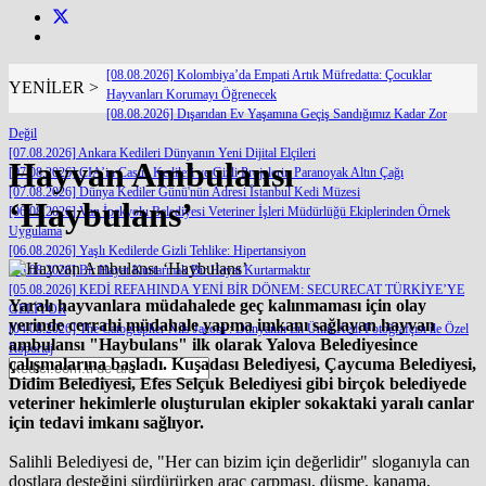
[08.08.2026] Kolombiya’da Empati Artık Müfredatta: Çocuklar
YENİLER >
Hayvanları Korumayı Öğrenecek
[08.08.2026] Dışarıdan Ev Yaşamına Geçiş Sandığımız Kadar Zor
Değil
[07.08.2026] Ankara Kedileri Dünyanın Yeni Dijital Elçileri
Hayvan Ambulansı
[07.08.2026] CIA’in Casus Kedileri ve Gizli Projelerin Paranoyak Altın Çağı
[07.08.2026] Dünya Kediler Günü'nün Adresi İstanbul Kedi Müzesi
‘Haybulans’
[06.08.2026] Van İpekyolu Belediyesi Veteriner İşleri Müdürlüğü Ekiplerinden Örnek
Uygulama
[06.08.2026] Yaşlı Kedilerde Gizli Tehlike: Hipertansiyon
[05.08.2026] Bir Hayat Kurtarmak Bir Hayat Kurtarmaktır
[05.08.2026] KEDİ REFAHINDA YENİ BİR DÖNEM: SECURECAT TÜRKİYE’YE
Yaralı hayvanlara müdahalede geç kalınmaması için olay
GELİYOR
yerinde cerrahi müdahale yapma imkanı sağlayan hayvan
[04.08.2026] The Catographer Nils Jacobi : Dünyanın En Ünlü Kedi Fotoğrafçısı ile Özel
ambulansı "Haybulans" ilk olarak Yalova Belediyesince
Röportaj
çalışmalarına başladı. Kuşadası Belediyesi, Çaycuma Belediyesi,
Didim Belediyesi, Efes Selçuk Belediyesi gibi birçok belediyede
veteriner hekimlerle oluşturulan ekipler sokaktaki yaralı canlar
için tedavi imkanı sağlıyor.
Salihli Belediyesi de, "Her can bizim için değerlidir" sloganıyla can
dostlara desteğini sürdürürken araç çarpması, düşme, kanama,