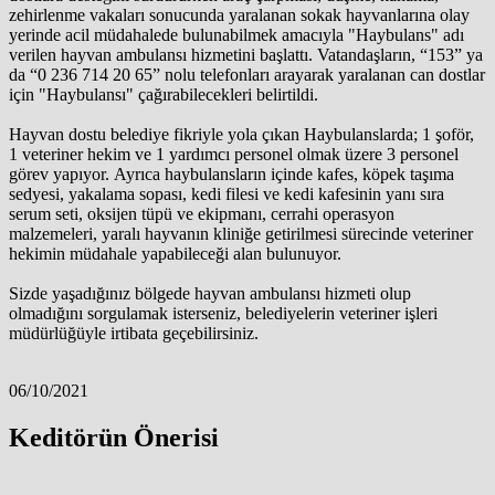
zehirlenme vakaları sonucunda yaralanan sokak hayvanlarına olay
yerinde acil müdahalede bulunabilmek amacıyla "Haybulans" adı
verilen hayvan ambulansı hizmetini başlattı. Vatandaşların, “153” ya
da “0 236 714 20 65” nolu telefonları arayarak yaralanan can dostlar
için "Haybulansı" çağırabilecekleri belirtildi.
Hayvan dostu belediye fikriyle yola çıkan Haybulanslarda; 1 şoför,
1 veteriner hekim ve 1 yardımcı personel olmak üzere 3 personel
görev yapıyor. Ayrıca haybulansların içinde kafes, köpek taşıma
sedyesi, yakalama sopası, kedi filesi ve kedi kafesinin yanı sıra
serum seti, oksijen tüpü ve ekipmanı, cerrahi operasyon
malzemeleri, yaralı hayvanın kliniğe getirilmesi sürecinde veteriner
hekimin müdahale yapabileceği alan bulunuyor.
Sizde yaşadığınız bölgede hayvan ambulansı hizmeti olup
olmadığını sorgulamak isterseniz, belediyelerin veteriner işleri
müdürlüğüyle irtibata geçebilirsiniz.
06/10/2021
Keditörün Önerisi