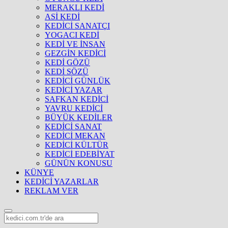
MERAKLI KEDİ
ASİ KEDİ
KEDİCİ SANATÇI
YOGACI KEDİ
KEDİ VE İNSAN
GEZGİN KEDİCİ
KEDİ GÖZÜ
KEDİ SÖZÜ
KEDİCİ GÜNLÜK
KEDİCİ YAZAR
SAFKAN KEDİCİ
YAVRU KEDİCİ
BÜYÜK KEDİLER
KEDİCİ SANAT
KEDİCİ MEKAN
KEDİCİ KÜLTÜR
KEDİCİ EDEBİYAT
GÜNÜN KONUSU
KÜNYE
KEDİCİ YAZARLAR
REKLAM VER