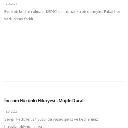
17.08.2023
Evde bir kedinin olması, KEDİCİ olmak harika bir deneyim. Fakat her
kedi ırkının farklı ...
İnci'nin Hüzünlü Hikayesi - Müjde Dural
16.04.2022
Sevgili kediciler, 21.yüzyılda yaşadığımız ve kedilerimiz
hastalandığında, aşısı ...