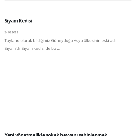
Siyam Kedisi
24.03.2023
Tayland olarak bildiğimiz Güneydoğu Asya ülkesinin eski adı
Siyam’dı. Siyam kedisi de bu ...
Yeni yönetmelikle sokak hayvanı sahiplenmek