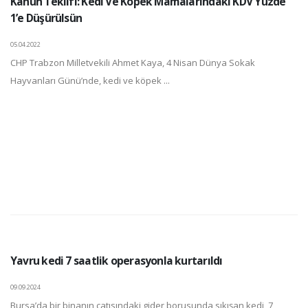
Kanun Teklifi: Kedi Ve Köpek Mamalarındaki KDV Yüzde
1’e Düşürülsün
05.04.2022
CHP Trabzon Milletvekili Ahmet Kaya, 4 Nisan Dünya Sokak
Hayvanları Günü’nde, kedi ve köpek ...
Yavru kedi 7 saatlik operasyonla kurtarıldı
09.09.2024
Bursa’da bir binanın çatısındaki gider borusunda sıkışan kedi, 7