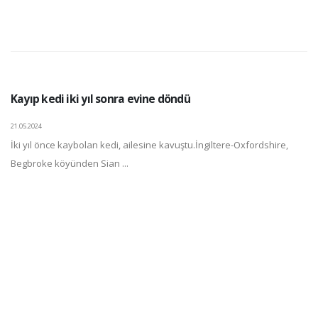
Kayıp kedi iki yıl sonra evine döndü
21.05.2024
İki yıl önce kaybolan kedi, ailesine kavuştu.İngiltere-Oxfordshire,
Begbroke köyünden Sian ...