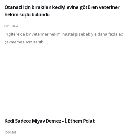
Ötanazi için bırakılan kediyi evine götüren veteriner
hekim suçlu bulundu
09.10.2024
İngiltere’de bir veteriner hekim, hastalığı sebebiyle daha fazla acı
çekmemesi için sahibi ...
Kedi Sadece Miyav Demez - İ. Ethem Polat
10.04.2021