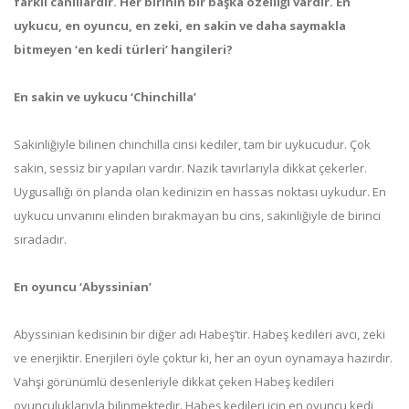
farklı canlılardır. Her birinin bir başka özelliği vardır. En
uykucu, en oyuncu, en zeki, en sakin ve daha saymakla
bitmeyen ‘en kedi türleri’ hangileri?
En sakin ve uykucu ‘Chinchilla’
Sakinliğiyle bilinen chinchilla cinsi kediler, tam bir uykucudur. Çok
sakin, sessiz bir yapıları vardır. Nazik tavırlarıyla dikkat çekerler.
Uygusallığı ön planda olan kedinizin en hassas noktası uykudur. En
uykucu unvanını elinden bırakmayan bu cins, sakinliğiyle de birinci
sıradadır.
En oyuncu ‘Abyssinian’
Abyssinian kedisinin bir diğer adı Habeş’tir. Habeş kedileri avcı, zeki
ve enerjiktir. Enerjileri öyle çoktur ki, her an oyun oynamaya hazırdır.
Vahşi görünümlü desenleriyle dikkat çeken Habeş kedileri
oyunculuklarıyla bilinmektedir. Habeş kedileri için en oyuncu kedi