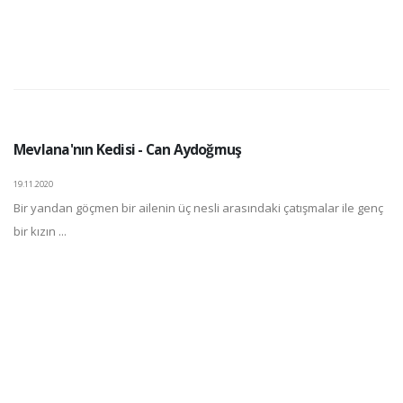
Mevlana'nın Kedisi - Can Aydoğmuş
19.11.2020
Bir yandan göçmen bir ailenin üç nesli arasındaki çatışmalar ile genç
bir kızın ...