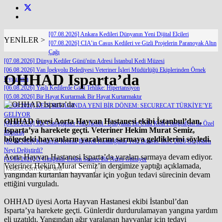
[07.08.2026] Ankara Kedileri Dünyanın Yeni Dijital Elçileri
YENİLER >
[07.08.2026] CIA’in Casus Kedileri ve Gizli Projelerin Paranoyak Altın
Çağı
[07.08.2026] Dünya Kediler Günü'nün Adresi İstanbul Kedi Müzesi
[06.08.2026] Van İpekyolu Belediyesi Veteriner İşleri Müdürlüğü Ekiplerinden Örnek
OHHAD Isparta’da
Uygulama
[06.08.2026] Yaşlı Kedilerde Gizli Tehlike: Hipertansiyon
[05.08.2026] Bir Hayat Kurtarmak Bir Hayat Kurtarmaktır
[05.08.2026] KEDİ REFAHINDA YENİ BİR DÖNEM: SECURECAT TÜRKİYE’YE
GELİYOR
OHHAD üyesi Aorta Hayvan Hastanesi ekibi İstanbul’dan,
[04.08.2026] The Catographer Nils Jacobi : Dünyanın En Ünlü Kedi Fotoğrafçısı ile Özel
Isparta’ya harekete geçti. Veteriner Hekim Murat Semiz,
Röportaj
bölgedeki hayvanların yaralarını sarmaya geldiklerini söyledi.
[03.08.2026] Kedilerde Kronik Böbrek Hastalığında Yeni Dönem: IRIS 2026 Gerçekten
Neyi Değiştirdi?
Aorta Hayvan Hastanesi Isparta’da yaraları sarmaya devam ediyor.
[03.08.2026] O Gittiğinde Evden Sadece Bir Nefes Gitmiyor
Veteriner Hekim Murat Semiz’in dergimize yaptığı açıklamada,
yangından kurtarılan hayvanlar için yoğun tedavi sürecinin devam
ettiğini vurguladı.
OHHAD üyesi Aorta Hayvan Hastanesi ekibi İstanbul’dan
Isparta’ya harekete geçti. Günlerdir durdurulamayan yangına yardım
eli uzatıldı. Yangından ağır yaralanan hayvanlar için tedavi