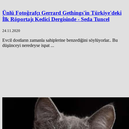
Ünlü Fotoğrafçı Gerrard Gethings'in Türkiye'deki
İlk Röportajı Kedici Dergisinde - Seda Tuncel
24.11.2020
Evcil dostların zamanla sahiplerine benzediğini söylüyorlar.. Bu
düşünceyi neredeyse ispat ...