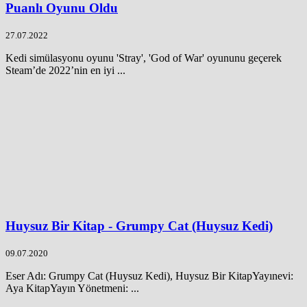
Puanlı Oyunu Oldu
27.07.2022
Kedi simülasyonu oyunu 'Stray', 'God of War' oyununu geçerek
Steam’de 2022’nin en iyi ...
Huysuz Bir Kitap - Grumpy Cat (Huysuz Kedi)
09.07.2020
Eser Adı: Grumpy Cat (Huysuz Kedi), Huysuz Bir KitapYayınevi:
Aya KitapYayın Yönetmeni: ...